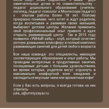
замечательных дочек и по совместительству -
педагог дошкольного образования (учитель-
логопед, педагог-психолог и Монтессори педагог)
с опытом работы более 18 лет. Поэтому
прекрасно понимаю чего хотят и ждут родители,
когда воспитывая и развивая своих малышей,
выбирают детские центры. Желание применить
свой профессиональный опыт привело к идее
открыть развивающий центр. Так в 2015 году
появился «УМНЫЙ заЯц» - клуб, который сочетает
уютную домашнюю атмосферу и полный комплекс
развивающих занятий для детей любого возраста
!
Вся наша команда- это специалисты, имеющие
соответсвующее образование и опыт работы. Мы
проводим интересные и продуктивные занятия,
посещаемые детьми с большим удовольствием,
во время которых, родители могут отдохнуть в
максимально комфортной зоне ожидания и
насладиться вкусным чаем или ароматным кофе!
Если у Вас есть вопросы, я всегда готова на них
ответить
julia_s@umniyzayac.ru