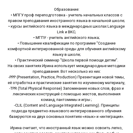
Образование:
• МПГУ проф переподготовка - учитель начальных классов с
правом преподавания иностранного языка в начальной школе;
• курсы английского языка в международных школах Language
Link и BKC;
• МГПУ - учитель английского языка;
• Повышение квалификации по программе "Создание
комфортной интегрированной среды для обучения английскому
языку в школе;
• Практический семинар "Школа первой помощи детям".
На своих занятиях Ирина использует международные методики
преподавания. Вот несколько из них:
-PPP (Presentation, Practice, Production) Презентация новой темы,
её отработка и практические занятия по изученному материалу,
-TPR (Total Physical Response) Запоминание новых слов, фраз и
лексических конструкций с помощью жестов, выполнения
команд, пантомимы и игры ;
-CLIL (Content and Language Integrated Learning). Принципы
подхода предметно-языкового интегрированного обучения
базируются на двух основных понятиях-«язык» и «интеграция».
Ирина считает, что иностранный язык можно освоить легко,