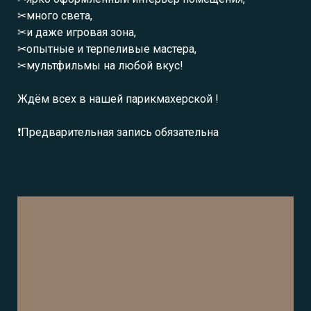
✂много света,⠀⠀
✂и даже игровая зона,⠀
✂опытные и терпеливые мастера,⠀⠀
✂мультфильмы на любой вкус!⠀
⠀
Ждём всех в нашей парикмахерской !
❗Предварительная запись обязательна⠀