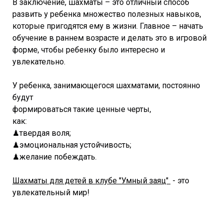
В заключение, шахматы – это отличный способ
развить у ребенка множество полезных навыков,
которые пригодятся ему в жизни. Главное – начать
обучение в раннем возрасте и делать это в игровой
форме, чтобы ребенку было интересно и
увлекательно.
⠀⠀
У ребенка, занимающегося шахматами, постоянно
будут
формироваться такие ценные черты,
как:⠀⠀⠀⠀⠀⠀⠀⠀⠀
♟твердая воля;⠀⠀⠀⠀⠀⠀⠀⠀⠀
♟эмоциональная устойчивость;⠀⠀⠀⠀⠀⠀⠀⠀
♟желание побеждать.⠀
Шахматы для детей в клубе "Умный заяц"
- это
увлекательный мир!